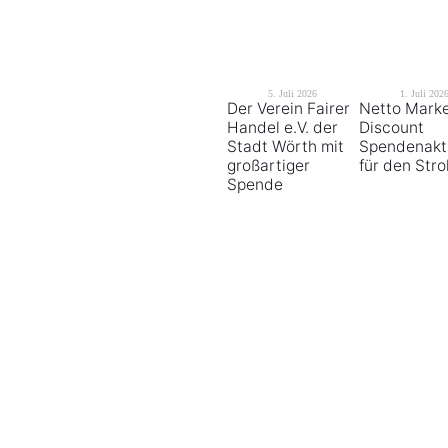
5. Juli 2026
1. Juli 202
Der Verein Fairer
Netto Mark
Handel e.V. der
Discount
Stadt Wörth mit
Spendenakt
großartiger
für den Str
Spende