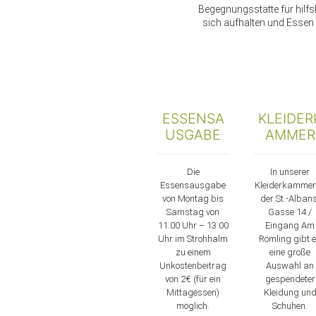
Begegnungsstätte für hilfs
sich aufhalten und Essen
ESSENSA
KLEIDER
USGABE
AMMER
Die
In unserer
Essensausgabe
Kleiderkammer
von Montag bis
der St.-Alban
Samstag von
Gasse 14 /
11.00 Uhr – 13.00
Eingang Am
Uhr im Strohhalm
Römling gibt 
zu einem
eine große
Unkostenbeitrag
Auswahl an
von 2€ (für ein
gespendeter
Mittagessen)
Kleidung un
möglich.
Schuhen.