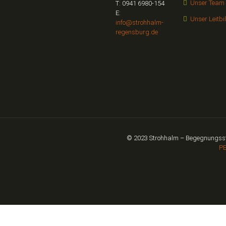
Unser Team
T: 0941 6980-154
E:
Unser Leitbi
info@strohhalm-
regensburg.de
© 2023 Strohhalm – Begegnungsstä
PE