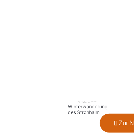
9. Februar 2026
Winterwanderung
des Strohhalm
Zur 