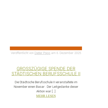
Veröffentlicht von
Dieter Popp
am
6. Dezember 2025
GROSSZÜGIGE SPENDE DER S
TÄDTISCHEN BERUFSSCHULE II
Die Städtische Berufsschule II veranstaltete im
November einen Basar . Der Leitgedanke dieser
Aktion war
[…]
MEHR LESEN