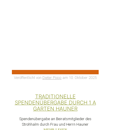
Veröffentlicht von
Dieter Popp
am
10. Oktober 2025
TRADITIONELLE
SPENDENÜBERGABE DURCH 1 A
GARTEN HAUNER
Spendenübergabe an Beiratsmitglieder des
Strohhalm durch Frau und Herrn Hauner
MEHR LESEN