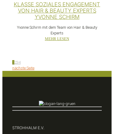
KLASSE SOZIALES ENGAGEMENT
VON HAIR & BEAUTY EXPERTS
YVONNE SCHIRM
Yvonne Schirm mit dem Team von Hair & Beauty
Experts
MEHR LESEN
1
2
3
4
nächste Seite
STROHHALM E.V.