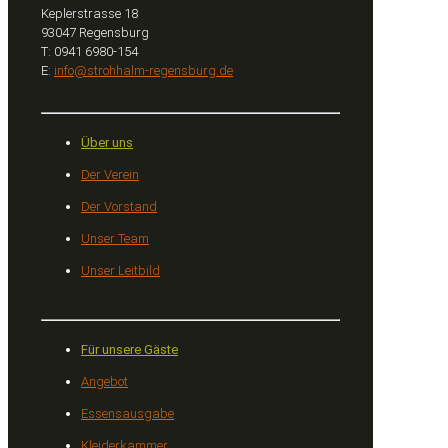
Keplerstrasse 18
93047 Regensburg
T: 0941 6980-154
E:
info@strohhalm-regensburg.de
Über uns
Der Verein
Der Vorstand
Unser Team
Unser Leitbild
Für unsere Gäste
Angebot
Essensausgabe
Kleiderkammer