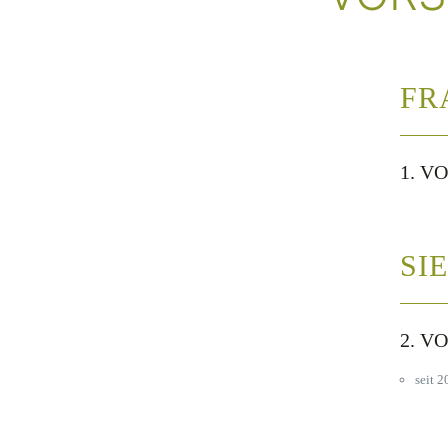
FR
1. V
SI
2. V
seit 