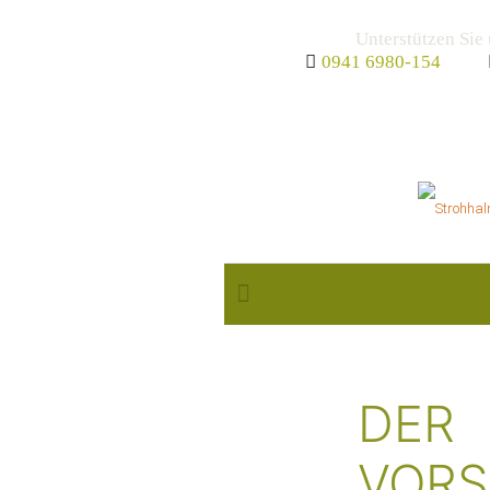
Unterstützen Sie
0941 6980-154
ÜB
DER
VOR