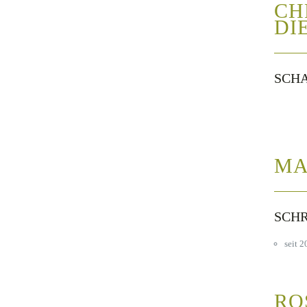
CH
DI
SCH
MA
SCH
seit 
RO