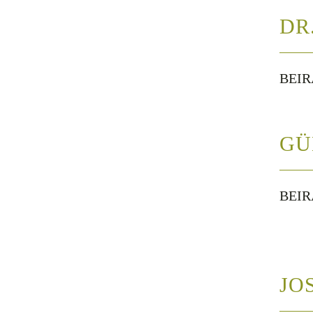
DR
BEIR
GÜ
BEIR
JO