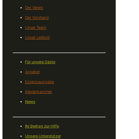
Der Verein
Der Vorstand
Unser Team
Unser Leitbild
Für unsere Gäste
Angebot
Essensausgabe
Kleiderkammer
News
Ihr Beitrag zur Hilfe
Unsere Unterstützer