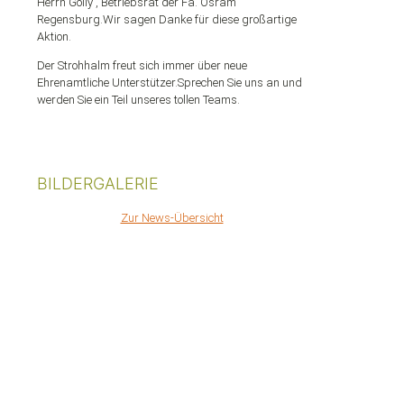
Herrn Golly , Betriebsrat der Fa. Osram
Regensburg.Wir sagen Danke für diese großartige
Aktion.
Der Strohhalm freut sich immer über neue
Ehrenamtliche Unterstützer.Sprechen Sie uns an und
werden Sie ein Teil unseres tollen Teams.
BILDERGALERIE
Zur News-Übersicht
BITTE
UNTERSTÜTZEN