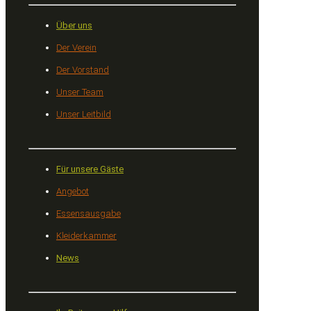
Über uns
Der Verein
Der Vorstand
Unser Team
Unser Leitbild
Für unsere Gäste
Angebot
Essensausgabe
Kleiderkammer
News