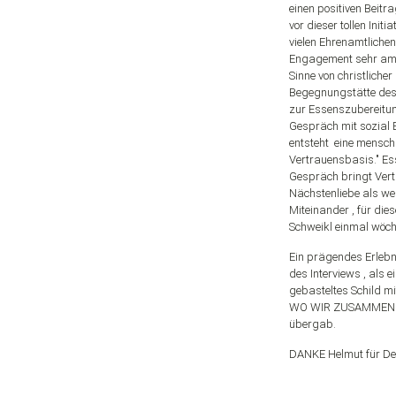
einen positiven Beitra
vor dieser tollen Initi
vielen Ehrenamtliche
Engagement sehr am H
Sinne von christlicher
Begegnungstätte des 
zur Essenszubereit
Gespräch mit sozial 
entsteht eine menschl
Vertrauensbasis." Ess
Gespräch bringt Ver
Nächstenliebe als we
Miteinander , für die
Schweikl einmal wöch
Ein prägendes Erleb
des Interviews , als e
gebasteltes Schild mi
WO WIR ZUSAMMEN S
übergab.
DANKE Helmut für De