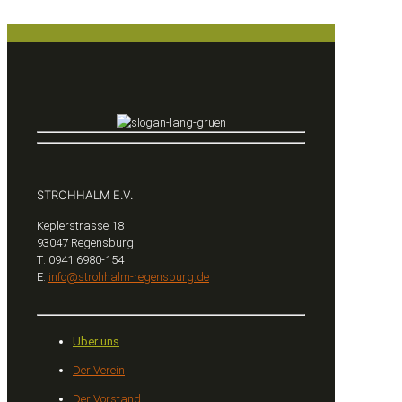
STROHHALM E.V.
Keplerstrasse 18
93047 Regensburg
T: 0941 6980-154
E:
info@strohhalm-regensburg.de
Über uns
Der Verein
Der Vorstand