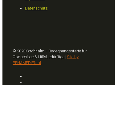
Datenschutz
© 2023 Strohhalm – Begegnungsstätte für
Obdachlose & Hilfsbedürftige |
Site by
PEHAMEDIEN.at