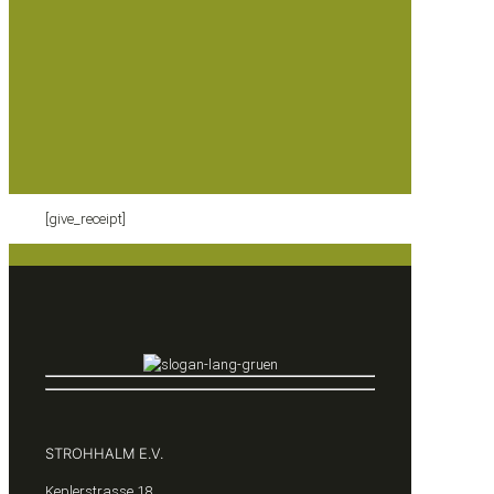
[give_receipt]
STROHHALM E.V.
Keplerstrasse 18