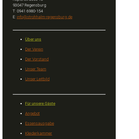
93047 Regensburg
T: 0941 6980-154
E:
info@strohhalm-regensburg.de
Über uns
Der Verein
Der Vorstand
Unser Team
Unser Leitbild
Für unsere Gäste
Angebot
Essensausgabe
Kleiderkammer