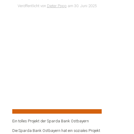
Veröffentlicht von
Dieter Popp
am
30. Juni 2025
Ein tolles Projekt der Sparda Bank Ostbayern
Die Sparda Bank Ostbayern hat ein soziales Projekt