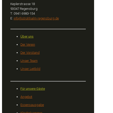
Keplerstrasse 18
93047 Regensburg
T: 0941 6980-154
E:
info@strohhalm-regensburg.de
Über uns
Der Verein
Der Vorstand
Unser Team
Unser Leitbild
Für unsere Gäste
Angebot
Essensausgabe
Kleiderkammer