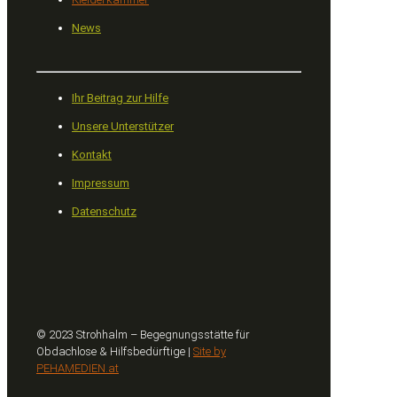
News
Ihr Beitrag zur Hilfe
Unsere Unterstützer
Kontakt
Impressum
Datenschutz
© 2023 Strohhalm – Begegnungsstätte für
Obdachlose & Hilfsbedürftige |
Site by
PEHAMEDIEN.at