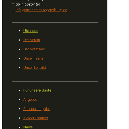
T: 0941 6980-154
E:
info@strohhalm-regensburg.de
Über uns
Der Verein
Der Vorstand
Unser Team
Unser Leitbild
Für unsere Gäste
Angebot
Essensausgabe
Kleiderkammer
News