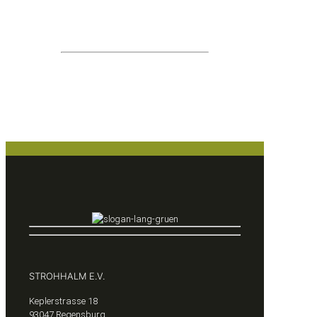
hilfsbedürftiger Menschen.
IBAN:
DE13 7505 0000 0005 1007 06
BIC:
BYLADEM1RBG
STROHHALM E.V.
Keplerstrasse 18
93047 Regensburg