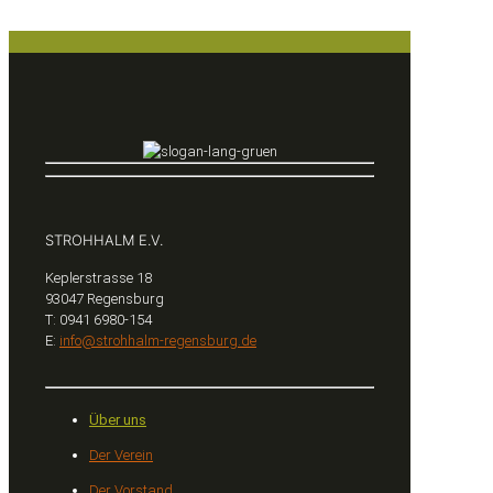
STROHHALM E.V.
Keplerstrasse 18
93047 Regensburg
T: 0941 6980-154
E:
info@strohhalm-regensburg.de
Über uns
Der Verein
Der Vorstand