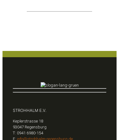
BIC:
BYLADEM1RBG
STROHHALM E.V.
Keplerstrasse 18
93047 Regensburg
T: 0941 6980-154
E:
info@strohhalm-regensburg.de