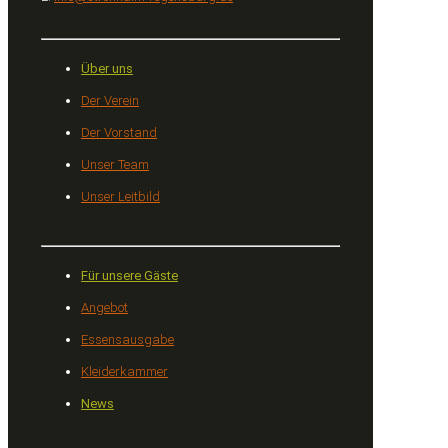
Über uns
Der Verein
Der Vorstand
Unser Team
Unser Leitbild
Für unsere Gäste
Angebot
Essensausgabe
Kleiderkammer
News