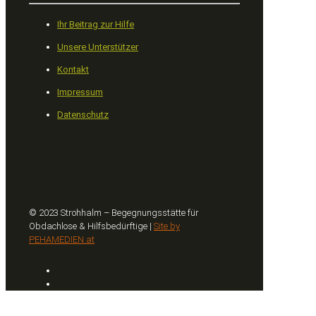
Ihr Beitrag zur Hilfe
Unsere Unterstützer
Kontakt
Impressum
Datenschutz
© 2023 Strohhalm – Begegnungsstätte für
Obdachlose & Hilfsbedürftige |
Site by
PEHAMEDIEN.at