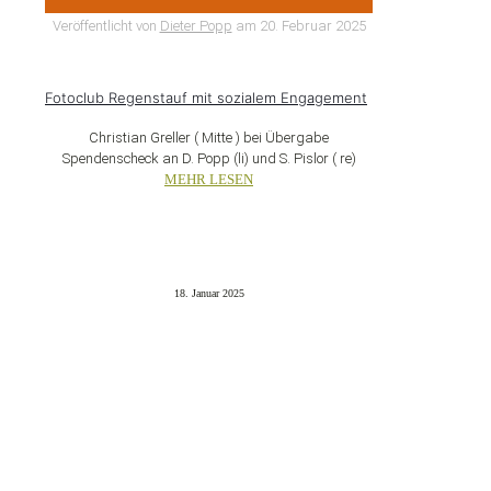
Veröffentlicht von
Dieter Popp
am
20. Februar 2025
Fotoclub Regenstauf mit sozialem Engagement
Christian Greller ( Mitte ) bei Übergabe
Spendenscheck an D. Popp (li) und S. Pislor ( re)
MEHR LESEN
18. Januar 2025