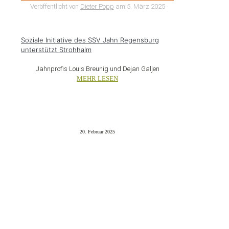
Veröffentlicht von
Dieter Popp
am
5. März 2025
Soziale Initiative des SSV Jahn Regensburg
unterstützt Strohhalm
Jahnprofis Louis Breunig und Dejan Galjen
MEHR LESEN
20. Februar 2025