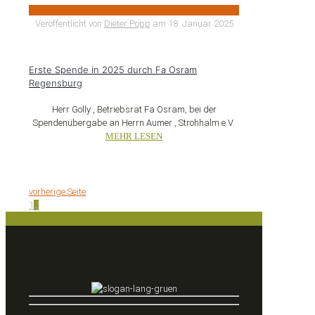
Veröffentlicht von
Dieter Popp
am
18. Januar 2025
Erste Spende in 2025 durch Fa Osram
Regensburg
Herr Golly , Betriebsrat Fa Osram, bei der
Spendenübergabe an Herrn Aumer , Strohhalm e.V.
MEHR LESEN
vorherige Seite
1
2