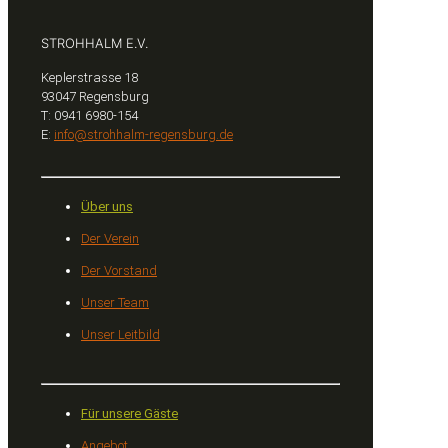
STROHHALM E.V.
Keplerstrasse 18
93047 Regensburg
T: 0941 6980-154
E:
info@strohhalm-regensburg.de
Über uns
Der Verein
Der Vorstand
Unser Team
Unser Leitbild
Für unsere Gäste
Angebot